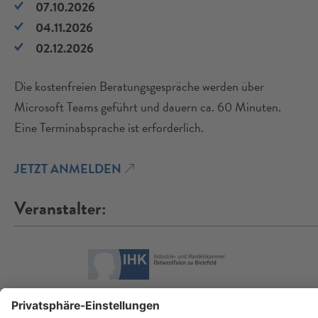
07.10.2026
04.11.2026
02.12.2026
Die kostenfreien Beratungsgespräche werden über
Microsoft Teams geführt und dauern ca. 60 Minuten.
Eine Terminabsprache ist erforderlich.
JETZT ANMELDEN
Veranstalter:
Industrie- und Handelskammer Ostwestfalen zu Bielefeld