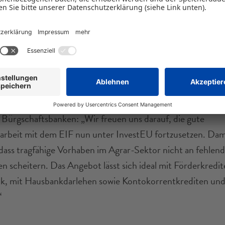
ung deutscher Landwirte sicherstellen und ihnen den Zuga
isierung, Wachstum und Nachfolge benötigten Finanzmit
n. Die Stärkung unserer Partnerschaften in ganz Deutschlan
 um Investitionen zu mobilisieren und wichtige Sektoren wie
haft zu unterstützen.“
rr, Präsident des AECM und Vorstandsvorsitzender des 
Bürgschaftsbanken: „Wir freuen uns darauf, die gute
beit mit dem EIF nun unter InvestEU fortzusetzen. Dami
, dass tragfähige Vorhaben im Agrar-Sektor nicht an fehlen
en scheitern. Das Angebot lässt sich ideal mit Förderkredit
, mit Hausbankdarlehen sowie Kontokorrentkrediten und
“