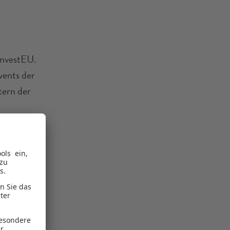
InvestEU.
vents der
tern der
die Zukunft
tschaft und
arbeit mit
ng zu
rar-