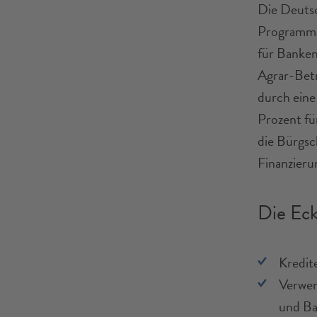
Die Deutsc
Programm „
für Banken
Agrar-Betr
durch eine
Prozent fü
die Bürgs
Finanzieru
Die Ec
Kredit
Verwen
und Ba