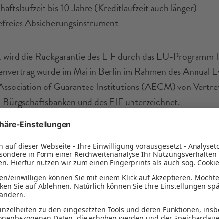
aftslaufzeit bis 10 Jahre (Kreditlaufzeit auch länger)
fefreies Absicherungsinstrument
 wird die Rückgarantie des EIF durch das EU-Programm 
vertrag wurde im Mai in Berlin im Rahmen des Annual E
ssociation of Guarantee Institutions (AECM) von Vertre
Bürgschaftsbanken und des EIF unterzeichnet.
usen, Deputy Chief Executive des EIF: „Investitionen in 
rtschaft sind entscheidend für eine widerstandsfähige Wir
sicherheit. Wir freuen uns, unsere erfolgreiche Zusammen
hen Bürgschaftsbanken durch diese InvestEU-Vereinbaru
 Aufbauend auf der positiven Erfolgsbilanz des COSME Ag
-Programms wird diese neue Initiative die kontinuierliche