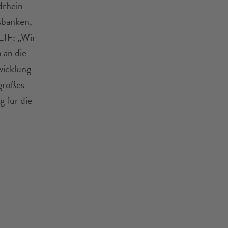
drhein-
sbanken,
EIF: „Wir
 an die
wicklung
großes
 für die