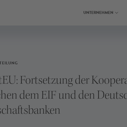
MEHR ERFAHREN
MEHR ERFAHRE
ZUR PRODUKTLISTE
ZUR PRODUKTLISTE
E-ANTRAG
UNTERNEHMEN
TEILUNG
tEU: Fortsetzung der Kooper
chen dem EIF und den Deuts
schaftsbanken