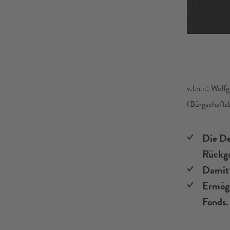
v.l.n.r.: Wo
(Bürgschaft
Die De
Rückga
Damit 
Ermögl
Fonds.