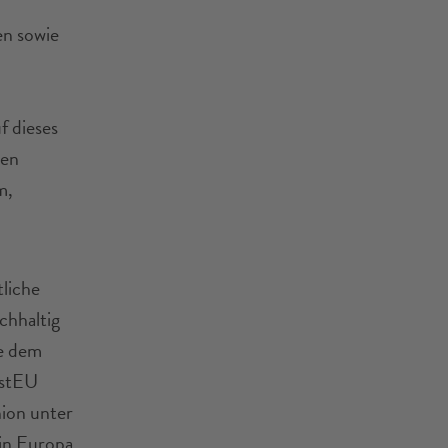
en sowie
u
f dieses
den
m,
tliche
chhaltig
ie dem
estEU
nion unter
 in Europa