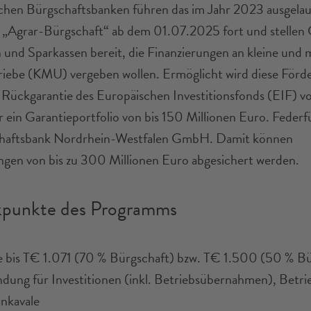
hen Bürgschaftsbanken führen das im Jahr 2023 ausgela
Agrar-Bürgschaft“ ab dem 01.07.2025 fort und stellen 
 und Sparkassen bereit, die Finanzierungen an kleine und m
iebe (KMU) vergeben wollen. Ermöglicht wird diese Förd
 Rückgarantie des Europäischen Investitionsfonds (EIF) v
r ein Garantieportfolio von bis 150 Millionen Euro. Federf
chaftsbank Nordrhein-Westfalen GmbH. Damit können
ngen von bis zu 300 Millionen Euro abgesichert werden.
kpunkte des Programms
e bis T€ 1.071 (70 % Bürgschaft) bzw. T€ 1.500 (50 % Bü
dung für Investitionen (inkl. Betriebsübernahmen), Betri
nkavale