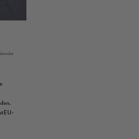
alonska
e
rden.
estEU-