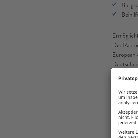
Bürgsch
Beihil
Ermöglicht
Der Rahmen
European A
Deutschen 
Merete Cla
der Landwi
Ernährungs
den deutsc
vertiefen.
Bürgschaft