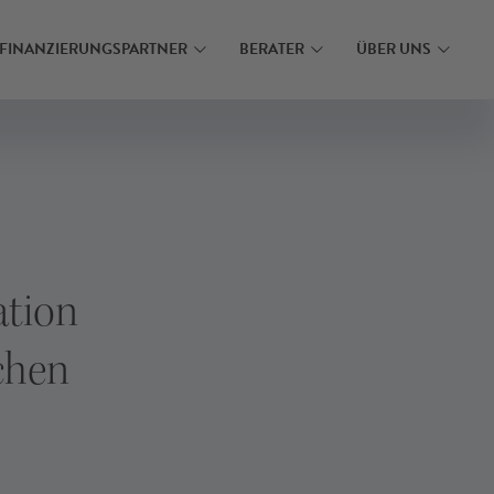
N
MEHR ERFAHREN
FINANZIERUNGSPARTNER
BERATER
ÜBER UNS
ation
chen