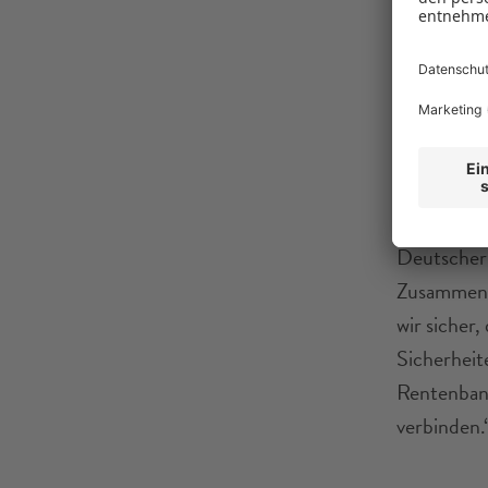
Unterstütz
für Modern
erleichter
Schlüssel,
Landwirtsc
Guy Selbhe
Deutscher 
Zusammenar
wir sicher
Sicherheit
Rentenbank
verbinden.