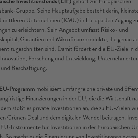
ische Investitionsfonds (EIF)
gehört zur Europäischen
nsbank-Gruppe. Seine Hauptaufgabe besteht darin, kleinst
nd mittleren Unternehmen (KMU) in Europa den Zugang z
ngen zu erleichtern. Sein Angebot umfasst Risiko- und
apital, Garantien und Mikrofinanzprodukte, die genau au
nt zugeschnitten sind. Damit fördert er die EU-Ziele in 
 Innovation, Forschung und Entwicklung, Unternehmertu
und Beschäftigung.
tEU-Programm
mobilisiert umfangreiche private und öffen
langfristige Finanzierungen in der EU, die die Wirtschaft na
udem stößt es private Investitionen an, die zu EU-Zielen w
en Grünen Deal und dem digitalen Wandel beitragen. Inv
e EU-Instrumente für Investitionen in der Europäischen U
. So macht es die Finanzierung von Investitionsprojekten