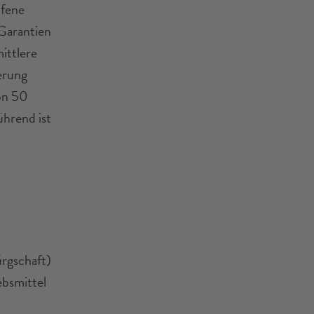
ufene
Garantien
ittlere
erung
on 50
ührend ist
rgschaft)
ebsmittel