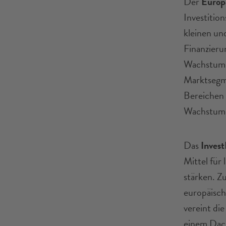
Der
Europä
Investitio
kleinen u
Finanzieru
Wachstumsk
Marktsegme
Bereichen
Wachstum 
Das
Inves
Mittel für 
stärken. Z
europäisch
vereint di
einem Dach